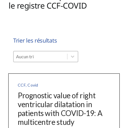
le registre CCF-COVID
Trier les résultats
Trier les résultats
Trier les résultats
Trier les résultats
CCF
,
Covid
Prognostic value of right
ventricular dilatation in
patients with COVID-19: A
multicentre study