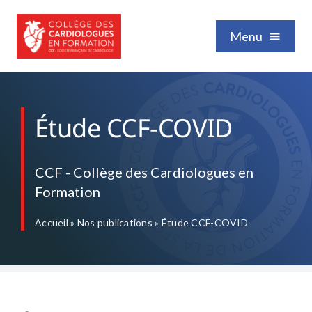
Passer
au
Menu
contenu
Qui sommes-nous
Étude CCF-COVID
Formation / Enseignement
CCF - Collège des Cardiologues en
Formation
Vie professionnelle
Accueil
»
Nos publications
»
Étude CCF-COVID
Nos publications
Événements