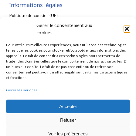
Informations légales
Politique de cookies (UE)
Déclaration de confidentialité (UE)
Gérer le consentement aux
Imprint
cookies
Conditions générales
Pour offrir les meilleures expériences, nous utilisons des technologies
telles que les cookies pour stocker et/ou accéder aux informations des
appareils. Le fait de consentir à ces technologies nous permettra de
traiter des données telles que le comportement de navigation ou les ID
uniques sur ce site. Le fait de ne pas consentir ou de retirer son
consentement peut avoir un effet négatif sur certaines caractéristiques
Partenaires
et fonctions.
ISNI : InterSyndicale Nationale des Internes
Gérer les services
Réseau Avenir du GRRC
Accepter
Les Jeunes du GACI
Les Jeunes de la FIC
Refuser
Cardio-online
Voir les préférences