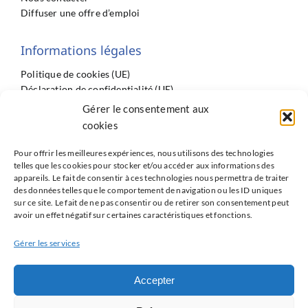
Diffuser une offre d’emploi
Informations légales
Politique de cookies (UE)
Déclaration de confidentialité (UE)
Imprint
Gérer le consentement aux
Conditions générales
cookies
Pour offrir les meilleures expériences, nous utilisons des technologies
telles que les cookies pour stocker et/ou accéder aux informations des
appareils. Le fait de consentir à ces technologies nous permettra de traiter
des données telles que le comportement de navigation ou les ID uniques
sur ce site. Le fait de ne pas consentir ou de retirer son consentement peut
Partenaires
avoir un effet négatif sur certaines caractéristiques et fonctions.
ISNI : InterSyndicale Nationale des Internes
Gérer les services
Réseau Avenir du GRRC
Accepter
Les Jeunes du GACI
Les Jeunes de la FIC