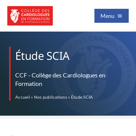
Passer
au
Menu
contenu
Qui sommes-nous
Étude SCIA
Formation / Enseignement
CCF - Collège des Cardiologues en
Formation
Vie professionnelle
Accueil
»
Nos publications
»
Étude SCIA
Nos publications
Événements