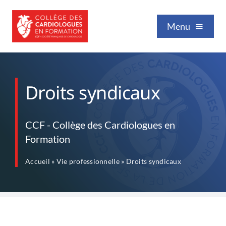
Passer
au
Menu
contenu
Qui sommes-nous
Droits syndicaux
Formation / Enseignement
CCF - Collège des Cardiologues en
Formation
Vie professionnelle
Accueil
»
Vie professionnelle
»
Droits syndicaux
Nos publications
Événements