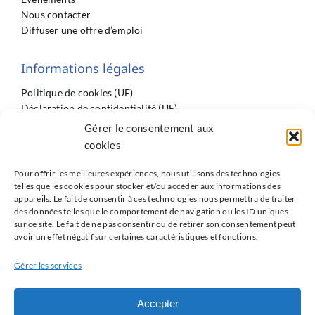
Nous contacter
Diffuser une offre d’emploi
Informations légales
Politique de cookies (UE)
Déclaration de confidentialité (UE)
Imprint
Gérer le consentement aux
Conditions générales
cookies
Pour offrir les meilleures expériences, nous utilisons des technologies
telles que les cookies pour stocker et/ou accéder aux informations des
appareils. Le fait de consentir à ces technologies nous permettra de traiter
des données telles que le comportement de navigation ou les ID uniques
sur ce site. Le fait de ne pas consentir ou de retirer son consentement peut
Partenaires
avoir un effet négatif sur certaines caractéristiques et fonctions.
ISNI : InterSyndicale Nationale des Internes
Gérer les services
Réseau Avenir du GRRC
Accepter
Les Jeunes du GACI