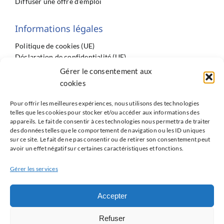
Diffuser une offre d’emploi
Informations légales
Politique de cookies (UE)
Déclaration de confidentialité (UE)
Imprint
Gérer le consentement aux
Conditions générales
cookies
Pour offrir les meilleures expériences, nous utilisons des technologies
telles que les cookies pour stocker et/ou accéder aux informations des
appareils. Le fait de consentir à ces technologies nous permettra de traiter
des données telles que le comportement de navigation ou les ID uniques
sur ce site. Le fait de ne pas consentir ou de retirer son consentement peut
Partenaires
avoir un effet négatif sur certaines caractéristiques et fonctions.
ISNI : InterSyndicale Nationale des Internes
Gérer les services
Réseau Avenir du GRRC
Accepter
Les Jeunes du GACI
Les Jeunes de la FIC
Refuser