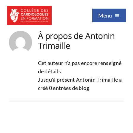
Passer
au
Menu
contenu
À propos de Antonin
Qui sommes-nous
Trimaille
Formation / Enseignement
Cet auteur n'a pas encore renseigné
de détails.
Jusqu'à présent Antonin Trimaille a
Vie professionnelle
créé 0 entrées de blog.
Nos publications
Événements