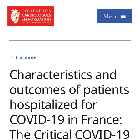
Passer
au
Menu
contenu
Qui sommes-nous
Publications
Formation / Enseignement
Characteristics and
outcomes of patients
Vie professionnelle
hospitalized for
Nos publications
COVID-19 in France:
The Critical COVID-19
Événements