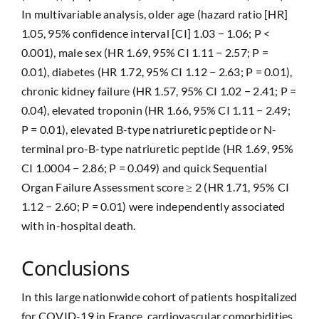
In multivariable analysis, older age (hazard ratio [HR]
1.05, 95% confidence interval [CI] 1.03 − 1.06; P <
0.001), male sex (HR 1.69, 95% CI 1.11 − 2.57; P =
0.01), diabetes (HR 1.72, 95% CI 1.12 − 2.63; P = 0.01),
chronic kidney failure (HR 1.57, 95% CI 1.02 − 2.41; P =
0.04), elevated troponin (HR 1.66, 95% CI 1.11 − 2.49;
P = 0.01), elevated B-type natriuretic peptide or N-
terminal pro-B-type natriuretic peptide (HR 1.69, 95%
CI 1.0004 − 2.86; P = 0.049) and quick Sequential
Organ Failure Assessment score ≥ 2 (HR 1.71, 95% CI
1.12 − 2.60; P = 0.01) were independently associated
with in-hospital death.
Conclusions
In this large nationwide cohort of patients hospitalized
for COVID-19 in France, cardiovascular comorbidities