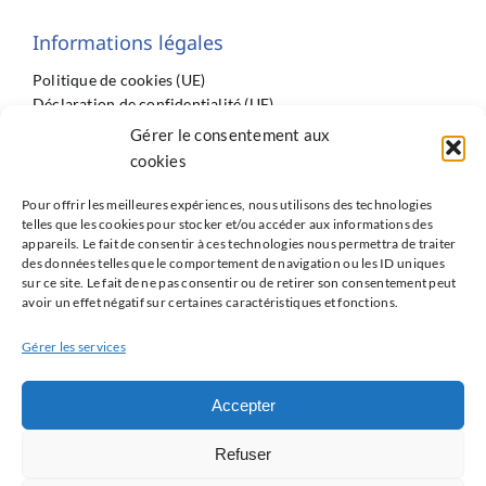
Informations légales
Politique de cookies (UE)
Déclaration de confidentialité (UE)
Imprint
Gérer le consentement aux
Conditions générales
cookies
Pour offrir les meilleures expériences, nous utilisons des technologies
telles que les cookies pour stocker et/ou accéder aux informations des
appareils. Le fait de consentir à ces technologies nous permettra de traiter
des données telles que le comportement de navigation ou les ID uniques
sur ce site. Le fait de ne pas consentir ou de retirer son consentement peut
Partenaires
avoir un effet négatif sur certaines caractéristiques et fonctions.
ISNI : InterSyndicale Nationale des Internes
Gérer les services
Réseau Avenir du GRRC
Accepter
Les Jeunes du GACI
Les Jeunes de la FIC
Refuser
Cardio-online