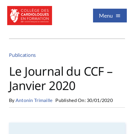
Passer
au
Menu
contenu
Qui sommes-nous
Publications
Formation / Enseignement
Le Journal du CCF –
Janvier 2020
Vie professionnelle
By
Antonin Trimaille
Published On: 30/01/2020
Nos publications
Événements