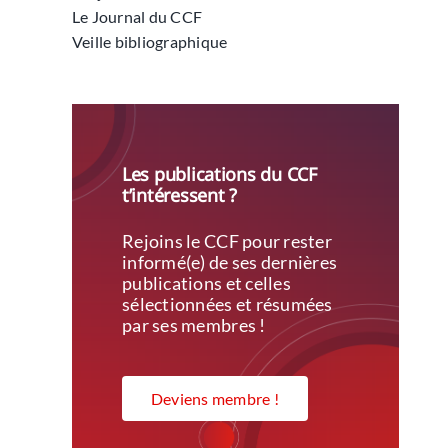
Le Journal du CCF
Veille bibliographique
Les publications du CCF
t’intéressent ?
Rejoins le CCF pour rester
informé(e) de ses dernières
publications et celles
sélectionnées et résumées
par ses membres !
Deviens membre !