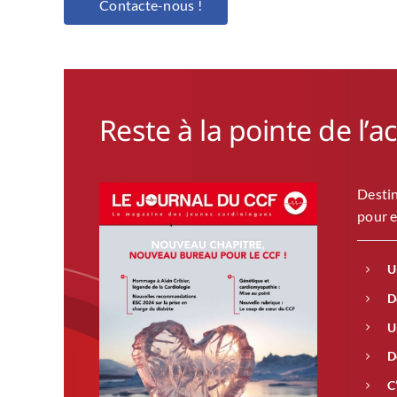
Contacte-nous !
Reste à la pointe de l’a
Destin
pour e
U
D
U
D
C