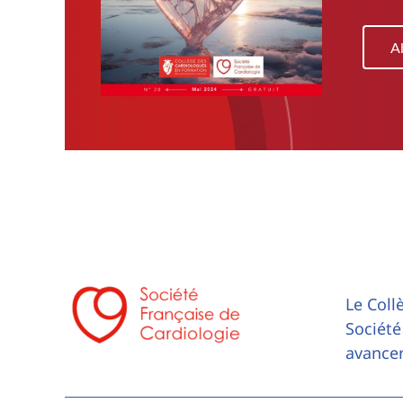
A
Le Coll
Société
avancer