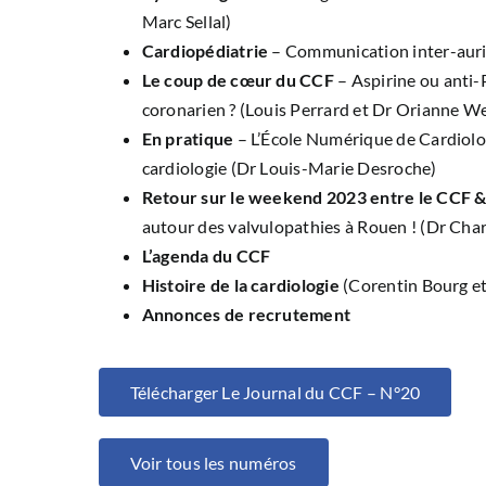
Marc Sellal)
Cardiopédiatrie
– Communication inter-auric
Le coup de cœur du CCF
– Aspirine ou anti
coronarien ? (Louis Perrard et Dr Orianne W
En pratique
– L’École Numérique de Cardiologi
cardiologie (Dr Louis-Marie Desroche)
Retour sur le weekend 2023 entre le CCF 
autour des valvulopathies à Rouen ! (Dr Cha
L’agenda du CCF
Histoire de la cardiologie
(Corentin Bourg et
Annonces de recrutement
Télécharger Le Journal du CCF – N°20
Voir tous les numéros