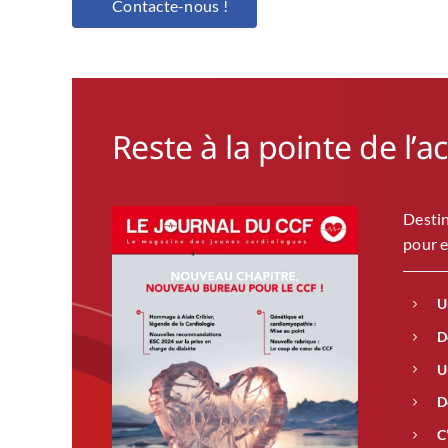
Contacte-nous !
Reste à la pointe de l’a
Destin
pour e
U
D
U
D
C