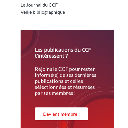
Le Journal du CCF
Veille bibliographique
Les publications du CCF
t’intéressent ?
Rejoins le CCF pour rester
informé(e) de ses dernières
publications et celles
sélectionnées et résumées
par ses membres !
Deviens membre !