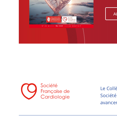
A
Le Coll
Société
avancer