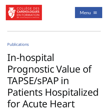
Passer
au
Menu
contenu
Qui sommes-nous
Publications
Formation / Enseignement
In-hospital
Prognostic Value of
Vie professionnelle
TAPSE/sPAP in
Nos publications
Patients Hospitalized
for Acute Heart
Événements