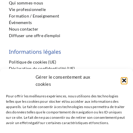
Qui sommes-nous
Vie professionnelle
Formation / Enseignement
Événements
Nous contacter
Diffuser une offre d’emploi
Informations légales
Politique de cookies (UE)
Déclaration de confidentialité (UE)
Imprint
Gérer le consentement aux
Conditions générales
cookies
Pour offrir les meilleures expériences, nous utilisons des technologies
telles que les cookies pour stocker et/ou accéder aux informations des
appareils. Le fait de consentir à ces technologies nous permettra de traiter
des données telles que le comportement de navigation ou les ID uniques
sur ce site. Le fait de ne pas consentir ou de retirer son consentement peut
Partenaires
avoir un effet négatif sur certaines caractéristiques et fonctions.
ISNI : InterSyndicale Nationale des Internes