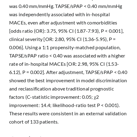
was 0.40 mm/mmHg. TAPSE/sPAP < 0.40 mm/mmHg
was independently associated with in-hospital
MACEs, even after adjustment with comorbidities
[odds ratio (OR): 3.75, 95% CI (1.87-7.93), P < 0.001],
clinical severity [OR: 2.80, 95% CI (1.36-5.95), P =
0.006]. Using a 1:1 propensity-matched population,
TAPSE/sPAP ratio < 0.40 was associated with a higher
rate of in-hospital MACEs [OR: 2.98, 95% CI (1.53-
6.12), P = 0.002]. After adjustment, TAPSE/sPAP < 0.40
showed the best improvement in model discrimination
and reclassification above traditional prognostic
factors (C-statistic improvement: 0.05; χ2
improvement: 14.4; likelihood-ratio test P < 0.001).
These results were consistent in an external validation
cohort of 133 patients.