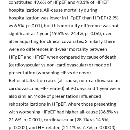
constituted 49.6% of HFpEF and 43.1% of HFrEF
hospitalizations. All-cause mortality during
hospitalization was lower in HFpEF than HFrEF (2.9%
vs 6.5%, p=0.01), but this mortality difference was not
significant at 1 year (19.6% vs 24.4%, p=0.06), even
after adjusting for clinical covariates. Similarly, there
were no differences in 1-year mortality between
HFpEF and HFrEF when compared by cause of death
(cardiovascular vs non-cardiovascular) or mode of
presentation (worsening HF vs de novo).
Rehospitalization rates (all-cause, non-cardiovascular,
cardiovascular, HF-related) at 90 days and 1 year were
also similar. Mode of presentation influenced
rehospitalizations in HFpEF, where those presenting
with worsening HFpEF had higher all-cause (36.8% vs
21.6%, p=0.001), cardiovascular (28.1% vs 14.9%,
p=0.002), and HF-related (21.1% vs 7.7%, p=0.0003)