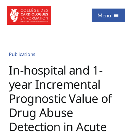
Passer
au
Menu
contenu
Qui sommes-nous
Publications
Formation / Enseignement
In-hospital and 1-
year Incremental
Vie professionnelle
Prognostic Value of
Nos publications
Drug Abuse
Detection in Acute
Événements