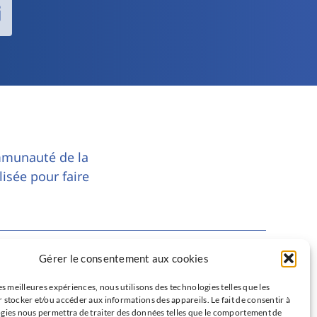
mmunauté de la
lisée pour faire
Gérer le consentement aux cookies
Partenaires
es meilleures expériences, nous utilisons des technologies telles que les
ISNI : InterSyndicale Nationale des
 stocker et/ou accéder aux informations des appareils. Le fait de consentir à
(UE)
gies nous permettra de traiter des données telles que le comportement de
Internes