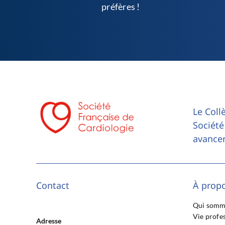
préfères !
Le Coll
Société
avancer
Contact
À prop
Qui somm
Vie profe
Adresse