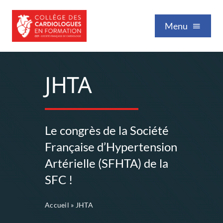
Passer
au
Menu
contenu
Qui sommes-nous
JHTA
Formation / Enseignement
Le congrès de la Société
Vie professionnelle
Française d’Hypertension
Artérielle (SFHTA) de la
Nos publications
SFC !
Accueil
»
JHTA
Événements