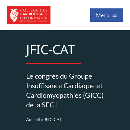
Passer
au
Menu
contenu
Qui sommes-nous
JFIC-CAT
Formation / Enseignement
Le congrès du Groupe
Vie professionnelle
Insuffisance Cardiaque et
Cardiomyopathies (GICC)
Nos publications
de la SFC !
Accueil
»
JFIC-CAT
Événements