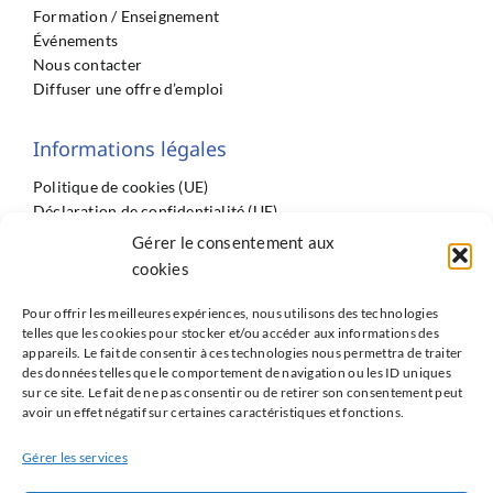
Formation / Enseignement
Événements
Nous contacter
Diffuser une offre d’emploi
Informations légales
Politique de cookies (UE)
Déclaration de confidentialité (UE)
Imprint
Gérer le consentement aux
Conditions générales
cookies
Pour offrir les meilleures expériences, nous utilisons des technologies
telles que les cookies pour stocker et/ou accéder aux informations des
appareils. Le fait de consentir à ces technologies nous permettra de traiter
des données telles que le comportement de navigation ou les ID uniques
sur ce site. Le fait de ne pas consentir ou de retirer son consentement peut
Partenaires
avoir un effet négatif sur certaines caractéristiques et fonctions.
ISNI : InterSyndicale Nationale des Internes
Gérer les services
Réseau Avenir du GRRC