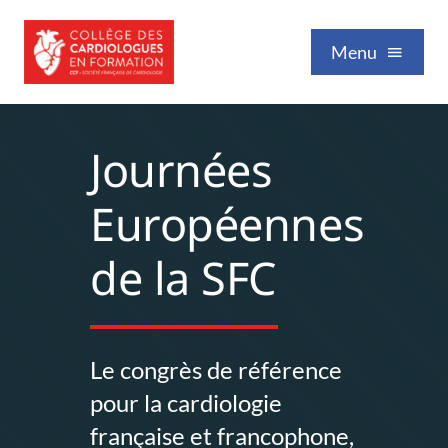
Passer
au
Menu
contenu
Qui sommes-nous
Journées
Européennes
Formation / Enseignement
de la SFC
Vie professionnelle
Nos publications
Le congrès de référence
pour la cardiologie
Événements
française et francophone,