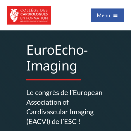
Passer
au
Menu
contenu
Qui sommes-nous
EuroEcho-
Imaging
Formation / Enseignement
Vie professionnelle
Le congrès de l’European
Association of
Nos publications
Cardivascular Imaging
(EACVI) de l’ESC !
Événements