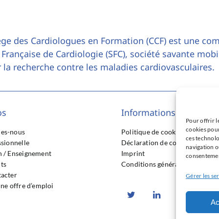
ège des Cardiologues en Formation (CCF) est une co
 Française de Cardiologie (SFC), société savante mobi
 la recherche contre les maladies cardiovasculaires.
os
Informations légales
Pour offrir l
cookies pour
es-nous
Politique de cookies (UE)
ces technolo
ssionnelle
Déclaration de confidentialité 
navigation ou
 / Enseignement
Imprint
consentement
ts
Conditions générales
acter
Gérer les se
une offre d’emploi
Ac