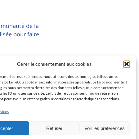
mmunauté de la
lisée pour faire
Gérer le consentement aux cookies
Partenaires
es meilleures expériences, nous utilisons des technologies telles que les
 stocker et/ou accéder aux informations des appareils. Le fait de consentir à
ISNI : InterSyndicale Nationale des
gies nous permettra de traiter des données telles que le comportement de
(UE)
 les ID uniques sur ce site. Le fait de ne pas consentir ou de retirer son
Internes
 peut avoir un effet négatif sur certaines caractéristiques et fonctions.
Réseau Avenir du GRRC
rvices
Les Jeunes du GACI
Les Jeunes de la FIC
cepter
Refuser
Voir les préférences
Cardio-online