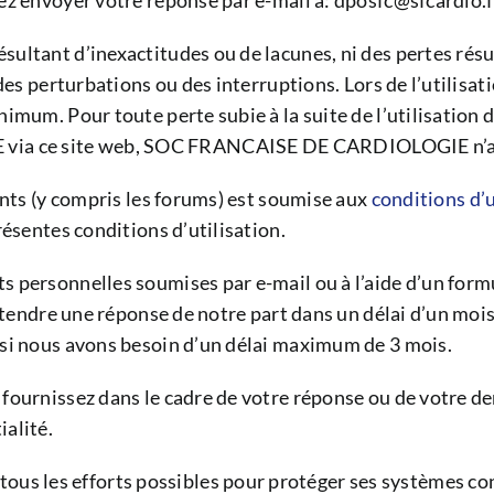
ez envoyer votre réponse par e-mail à: dposfc@sfcardio.f
ultant d’inexactitudes ou de lacunes, ni des pertes résu
 des perturbations ou des interruptions. Lors de l’utilis
imum. Pour toute perte subie à la suite de l’utilisation d
a ce site web, SOC FRANCAISE DE CARDIOLOGIE n’as
ants (y compris les forums) est soumise aux
conditions d’u
résentes conditions d’utilisation.
 personnelles soumises par e-mail ou à l’aide d’un form
attendre une réponse de notre part dans un délai d’un moi
 si nous avons besoin d’un délai maximum de 3 mois.
fournissez dans le cadre de votre réponse ou de votre d
alité.
les efforts possibles pour protéger ses systèmes contre